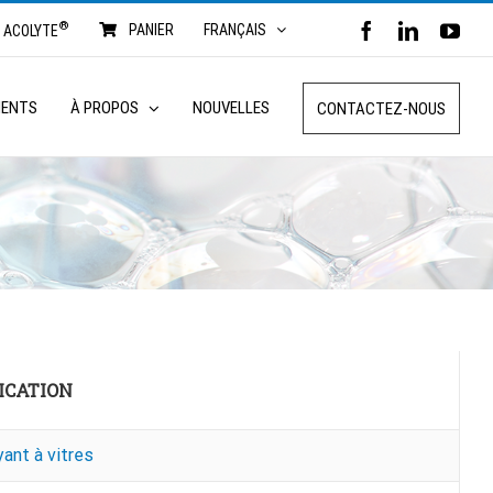
®
FACEBOOK
LINKED
YO
PANIER
FRANÇAIS
ACOLYTE
MENTS
À PROPOS
NOUVELLES
CONTACTEZ-NOUS
ICATION
ant à vitres