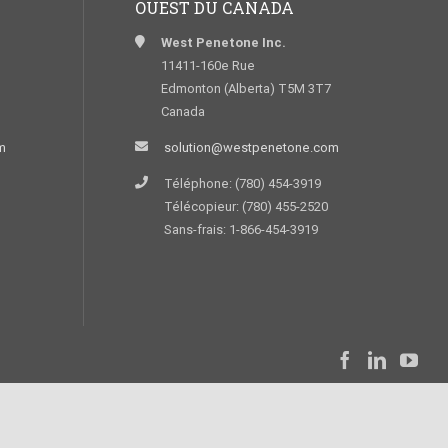
OUEST DU CANADA
West Penetone Inc.
11411-160e Rue
Edmonton (Alberta) T5M 3T7
Canada
m
solution@westpenetone.com
Téléphone: (780) 454-3919
Télécopieur: (780) 455-2520
Sans-frais: 1-866-454-3919
Réalisation
StarWeb Solution