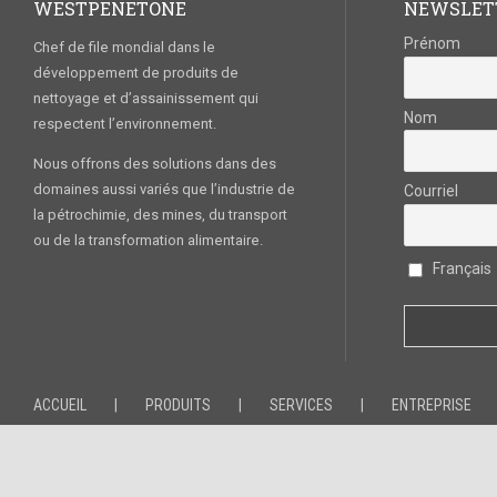
WESTPENETONE
NEWSLET
Prénom
Chef de file mondial dans le
développement de produits de
nettoyage et d’assainissement qui
Nom
respectent l’environnement.
Nous offrons des solutions dans des
domaines aussi variés que l’industrie de
Courriel
la pétrochimie, des mines, du transport
ou de la transformation alimentaire.
Français
ACCUEIL
PRODUITS
SERVICES
ENTREPRISE
West Penetone Canada © 2020. All Rights Reserved. –
Politique de conf