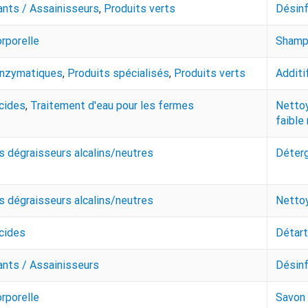
ants / Assainisseurs
,
Produits verts
Désinf
rporelle
Shampo
enzymatiques
,
Produits spécialisés
,
Produits verts
Additi
cides
,
Traitement d'eau pour les fermes
Nettoy
faibl
 dégraisseurs alcalins/neutres
Déterg
 dégraisseurs alcalins/neutres
Nettoy
cides
Détart
ants / Assainisseurs
Désinf
rporelle
Savon