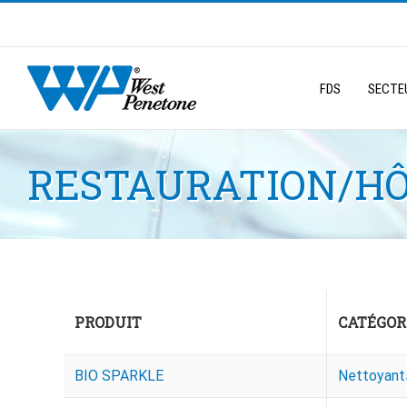
Skip
to
Search
content
for:
FDS
SECTEU
RESTAURATION/HÔ
PRODUIT
CATÉGOR
BIO SPARKLE
Nettoyants