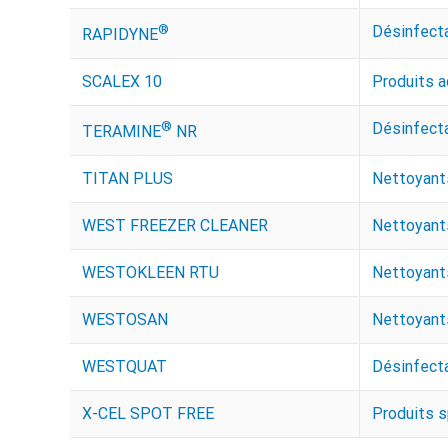
®
Désinfect
RAPIDYNE
SCALEX 10
Produits a
®
Désinfect
TERAMINE
NR
TITAN PLUS
Nettoyants
WEST FREEZER CLEANER
Nettoyants
WESTOKLEEN RTU
Nettoyants
WESTOSAN
Nettoyants
WESTQUAT
Désinfect
X-CEL SPOT FREE
Produits s