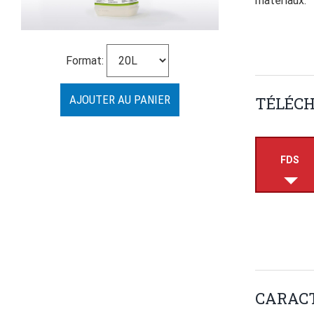
matériaux.
Format:
TÉLÉC
FDS
CARACT