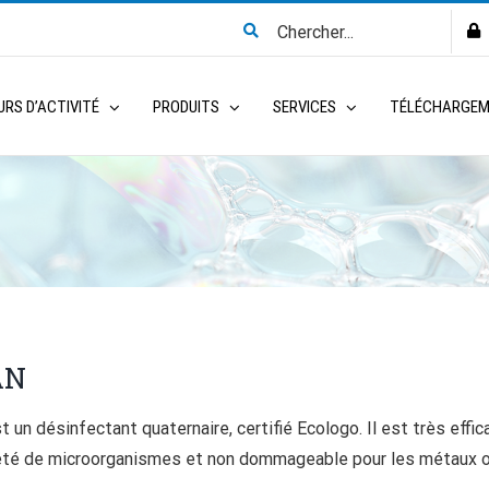
Search
for:
RS D’ACTIVITÉ
PRODUITS
SERVICES
TÉLÉCHARGE
AN
t un désinfectant quaternaire, certifié Ecologo. Il est très effic
été de microorganismes et non dommageable pour les métaux o