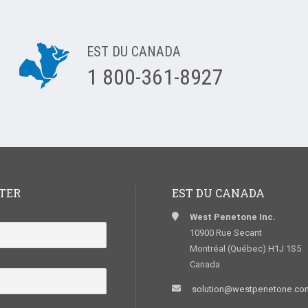
EST DU CANADA
1 800-361-8927
TER
EST DU CANADA
West Penetone Inc.
10900 Rue Secant
Montréal (Québec) H1J 1S5
Canada
solution@westpenetone.co