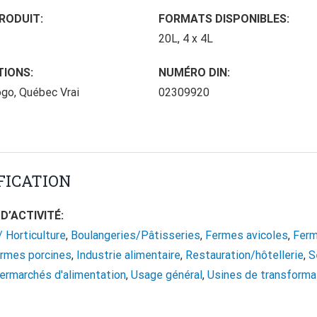
RODUIT:
FORMATS DISPONIBLES:
20L, 4 x 4L
TIONS:
NUMÉRO DIN:
go, Québec Vrai
02309920
FICATION
D’ACTIVITÉ:
/ Horticulture
,
Boulangeries/Pâtisseries
,
Fermes avicoles
,
Fer
rmes porcines
,
Industrie alimentaire
,
Restauration/hôtellerie
,
S
ermarchés d'alimentation
,
Usage général
,
Usines de transforma