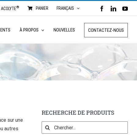
®
FACEBOOK
LINKED
YO
PANIER
FRANÇAIS
ACOLYTE
MENTS
À PROPOS
NOUVELLES
CONTACTEZ-NOUS
RECHERCHE DE PRODUITS
ace sur une
Search
u autres
for: