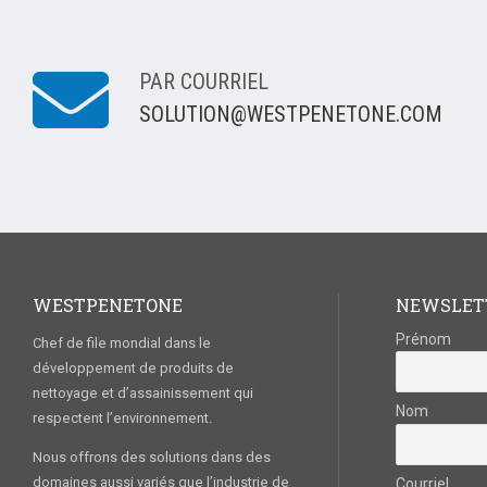
PAR COURRIEL
SOLUTION@WESTPENETONE.COM
WESTPENETONE
NEWSLET
Prénom
Chef de file mondial dans le
développement de produits de
nettoyage et d’assainissement qui
Nom
respectent l’environnement.
Nous offrons des solutions dans des
domaines aussi variés que l’industrie de
Courriel