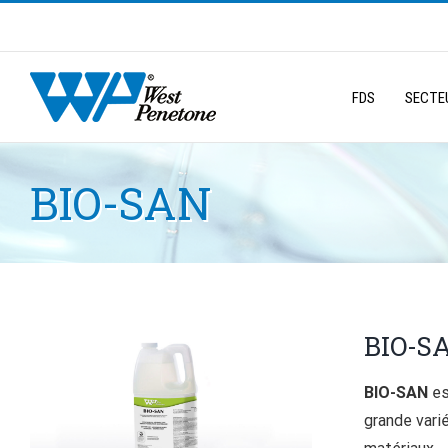
Skip
to
Search
content
for:
FDS
SECTEU
BIO-SAN
BIO-S
BIO-SAN
es
grande vari