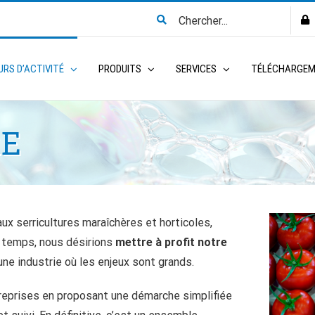
Search
for:
RS D’ACTIVITÉ
PRODUITS
SERVICES
TÉLÉCHARGE
RE
x serricultures maraîchères et horticoles,
r temps, nous désirions
mettre à profit notre
ne industrie où les enjeux sont grands.
treprises en proposant une démarche simplifiée