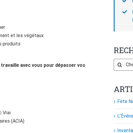
uer
ment et les végétaux
s produits
RECH
Search
 travaille avec vous pour dépasser vos
for:
ARTI
Fête Na
c Vrai
L’Événe
aires (ACIA)
Inventa