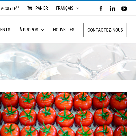
®
FACEBOOK
LINKED
YO
PANIER
FRANÇAIS
ACOLYTE
MENTS
À PROPOS
NOUVELLES
CONTACTEZ-NOUS