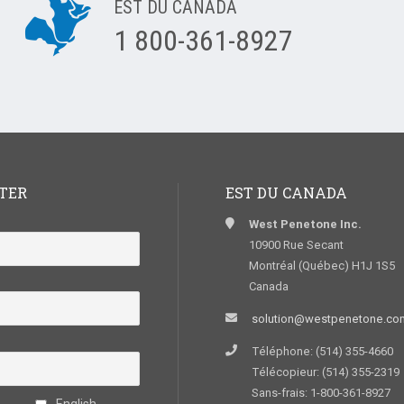
EST DU CANADA
1 800-361-8927
TER
EST DU CANADA
West Penetone Inc.
10900 Rue Secant
Montréal (Québec) H1J 1S5
Canada
solution@westpenetone.co
Téléphone: (514) 355-4660
Télécopieur: (514) 355-2319
Sans-frais: 1-800-361-8927
English