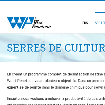
Skip
to
Search
content
for:
FDS
SECTEU
SERRES DE CULTU
En créant un programme complet de désinfection destiné au
West Penetone visait plusieurs objectifs. Dans un premie
expertise de pointe
dans le domaine chimique pour servir u
Ensuite, nous voulions améliorer la productivité de ces en