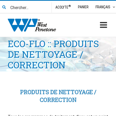
Skip
Search
®
PANIER
FRANÇAIS
ACOLYTE
to
for:
content
ECO-FLO :: PRODUITS
DE NETTOYAGE /
CORRECTION
PRODUITS DE NETTOYAGE /
CORRECTION