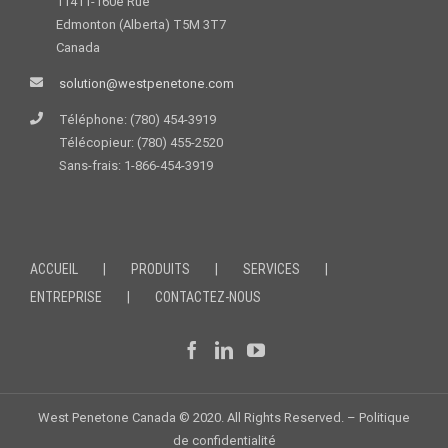
11411-160e Rue
Edmonton (Alberta) T5M 3T7
Canada
solution@westpenetone.com
Téléphone: (780) 454-3919
Télécopieur: (780) 455-2520
Sans-frais: 1-866-454-3919
ACCUEIL
PRODUITS
SERVICES
ENTREPRISE
CONTACTEZ-NOUS
West Penetone Canada © 2020. All Rights Reserved. –
Politique
de confidentialité