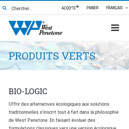
Skip
Search
®
PANIER
FRANÇAIS
ACOLYTE
to
for:
content
PRODUITS VERTS
BIO-LOGIC
Offrir des alternatives écologiques aux solutions
traditionnelles s’inscrit tout à fait dans la philosophie
de West Penetone. En faisant évoluer des
formulations classiques vers une version écologique