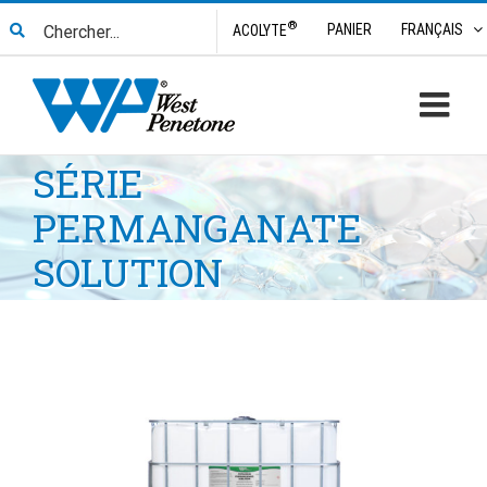
Skip
Search
®
PANIER
FRANÇAIS
ACOLYTE
to
for:
content
SÉRIE
PERMANGANATE
SOLUTION