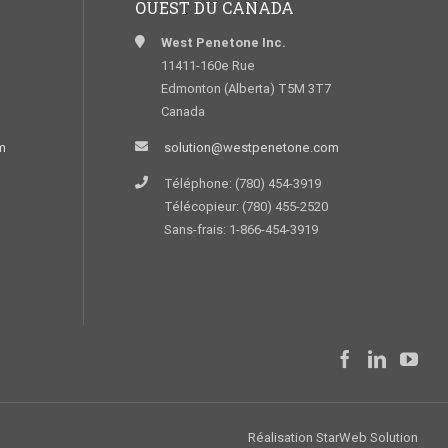
OUEST DU CANADA
West Penetone Inc.
11411-160e Rue
Edmonton (Alberta) T5M 3T7
Canada
m
solution@westpenetone.com
Téléphone: (780) 454-3919
Télécopieur: (780) 455-2520
Sans-frais: 1-866-454-3919
Réalisation
StarWeb Solution