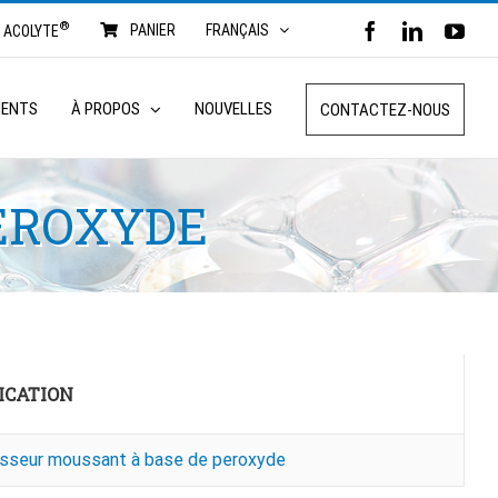
®
FACEBOOK
LINKED
YO
PANIER
FRANÇAIS
ACOLYTE
MENTS
À PROPOS
NOUVELLES
CONTACTEZ-NOUS
EROXYDE
ICATION
sseur moussant à base de peroxyde