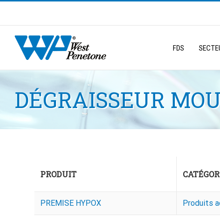
Skip
to
Search
content
for:
FDS
SECTEU
DÉGRAISSEUR MOU
PRODUIT
CATÉGOR
PREMISE HYPOX
Produits a